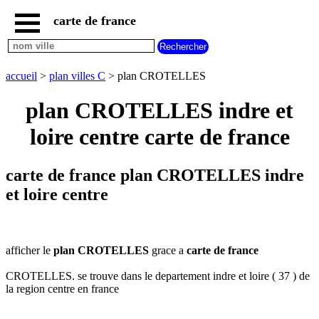
carte de france
accueil
carte
CROTELLES
accueil
>
plan villes C
> plan CROTELLES
carte
france
plan CROTELLES indre et
plan
loire centre carte de france
france
carte
plan
carte de france plan CROTELLES indre
nouvelles
regions
et loire centre
carte
plan
regions
afficher le
plan CROTELLES
grace a
carte de france
carte
plan
CROTELLES. se trouve dans le departement indre et loire ( 37 ) de
departements
la region centre en france
carte
villes
commencant