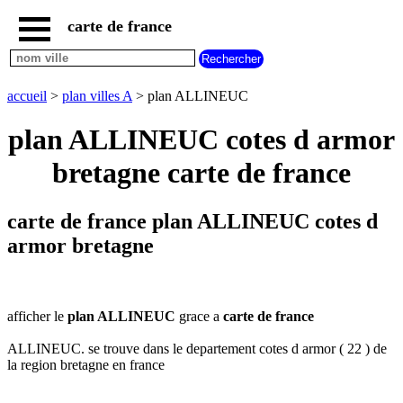
carte de france
accueil
carte
ALLINEUC
accueil
>
plan villes A
> plan ALLINEUC
carte
france
plan ALLINEUC cotes d armor
plan
bretagne carte de france
france
carte
plan
carte de france plan ALLINEUC cotes d
nouvelles
regions
armor bretagne
carte
plan
regions
afficher le
plan ALLINEUC
grace a
carte de france
carte
plan
ALLINEUC. se trouve dans le departement cotes d armor ( 22 ) de
departements
la region bretagne en france
carte
villes
commencant