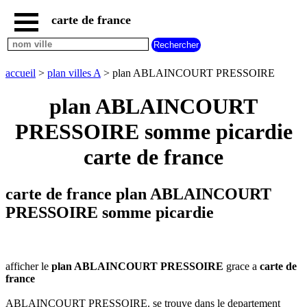
carte de france
accueil
carte
ABLAINCOURT
accueil
>
plan villes A
> plan ABLAINCOURT PRESSOIRE
PRESSOIRE
carte
plan ABLAINCOURT
france
PRESSOIRE somme picardie
plan
france
carte de france
carte
plan
nouvelles
carte de france plan ABLAINCOURT
regions
PRESSOIRE somme picardie
carte
plan
regions
carte
afficher le
plan ABLAINCOURT PRESSOIRE
grace a
carte de
plan
france
departements
carte
ABLAINCOURT PRESSOIRE. se trouve dans le departement
villes