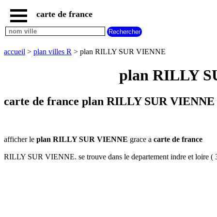
carte de france
accueil
carte
RILLY
accueil
>
plan villes R
> plan RILLY SUR VIENNE
SUR
VIENNE
plan RILLY SUR
carte
france
plan
carte de france plan RILLY SUR VIENNE in
france
carte
plan
nouvelles
afficher le
plan RILLY SUR VIENNE
grace a
carte de france
regions
RILLY SUR VIENNE. se trouve dans le departement indre et loire ( 37
carte
plan
regions
carte
plan
departements
carte