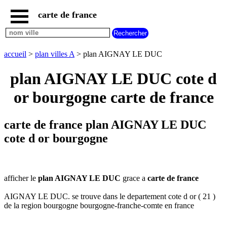
carte de france
accueil
carte
AIGNAY
accueil
>
plan villes A
> plan AIGNAY LE DUC
LE
DUC
plan AIGNAY LE DUC cote d
carte
france
or bourgogne carte de france
plan
france
carte de france plan AIGNAY LE DUC
carte
plan
cote d or bourgogne
nouvelles
regions
carte
plan
afficher le
plan AIGNAY LE DUC
grace a
carte de france
regions
AIGNAY LE DUC. se trouve dans le departement cote d or ( 21 )
carte
de la region bourgogne bourgogne-franche-comte en france
plan
departements
carte