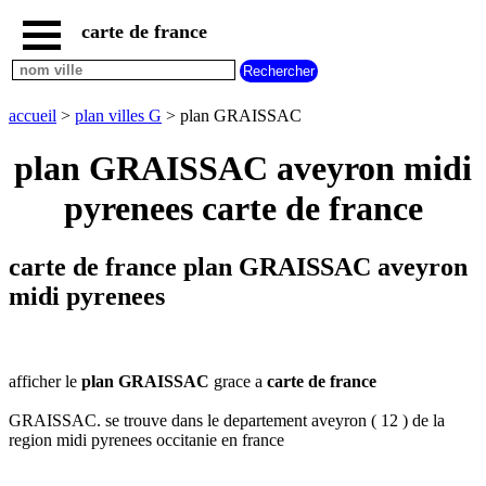
carte de france
accueil
carte
GRAISSAC
accueil
>
plan villes G
> plan GRAISSAC
carte
france
plan GRAISSAC aveyron midi
plan
pyrenees carte de france
france
carte
plan
carte de france plan GRAISSAC aveyron
nouvelles
regions
midi pyrenees
carte
plan
regions
afficher le
plan GRAISSAC
grace a
carte de france
carte
plan
GRAISSAC. se trouve dans le departement aveyron ( 12 ) de la
departements
region midi pyrenees occitanie en france
carte
villes
commencant