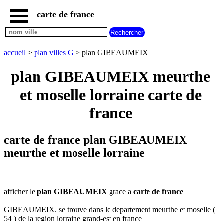
carte de france
accueil
carte
GIBEAUMEIX
accueil
>
plan villes G
> plan GIBEAUMEIX
carte
france
plan GIBEAUMEIX meurthe
plan
et moselle lorraine carte de
france
carte
france
plan
nouvelles
regions
carte de france plan GIBEAUMEIX
carte
meurthe et moselle lorraine
plan
regions
carte
plan
afficher le
plan GIBEAUMEIX
grace a
carte de france
departements
carte
GIBEAUMEIX. se trouve dans le departement meurthe et moselle (
villes
commencant
54 ) de la region lorraine grand-est en france