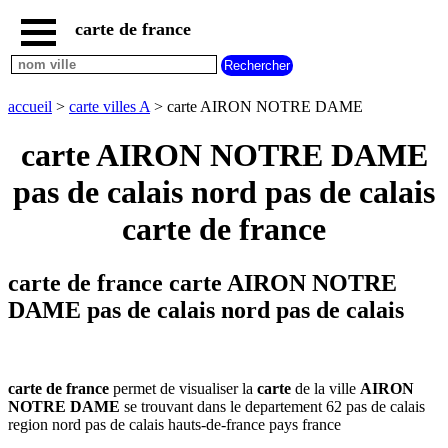
carte de france
accueil
plan
AIRON
accueil
>
carte villes A
> carte AIRON NOTRE DAME
NOTRE
DAME
carte AIRON NOTRE DAME
carte
france
pas de calais nord pas de calais
plan
carte de france
france
carte
plan
carte de france carte AIRON NOTRE
nouvelles
regions
DAME pas de calais nord pas de calais
carte
plan
regions
carte de france
permet de visualiser la
carte
de la ville
AIRON
carte
NOTRE DAME
se trouvant dans le departement 62 pas de calais
plan
region nord pas de calais hauts-de-france pays france
departements
carte